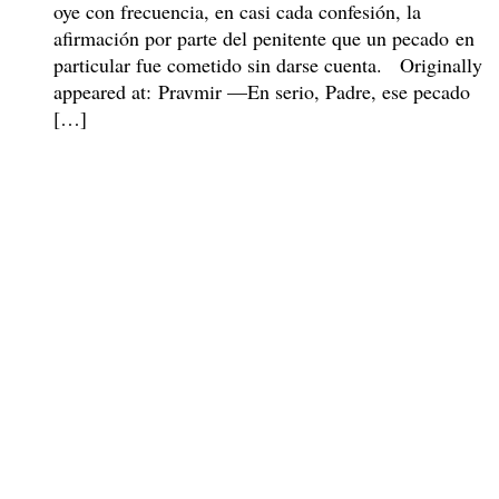
oye con frecuencia, en casi cada confesión, la
afirmación por parte del penitente que un pecado en
particular fue cometido sin darse cuenta. Originally
appeared at: Pravmir —En serio, Padre, ese pecado
[…]
Read more »
LAS FIESTAS Y LAS VIDAS DE LOS SANTOS
Profeta Oseas
30. Octubre 2023.
El profeta Oseas, hijo de Beeri (Berí) de la tribu de
Isacar, vivió y predicó en el reino de Israel en el
tiempo cercano a su destrucción. El comienzo de su
servicio profético corresponde al final del reinado de
Jeroboam II (782-752), aproximadamente en el 740