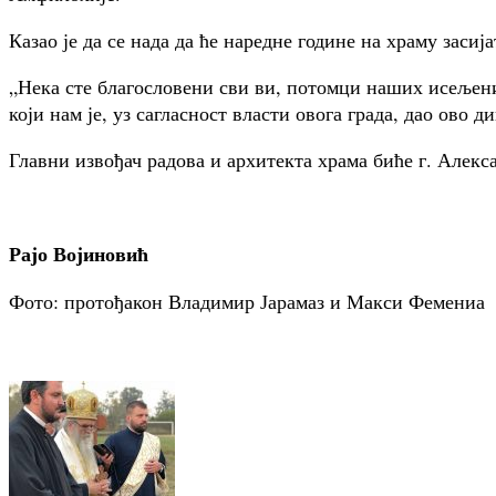
Казао је да се нада да ће наредне године на храму засија
„Нека сте благословени сви ви, потомци наших исељени
који нам је, уз сагласност власти овога града, дао ово
Главни извођач радова и архитекта храма биће г. Алекс
Рајо Војиновић
Фото: протођакон Владимир Јарамаз и Макси Фемениа