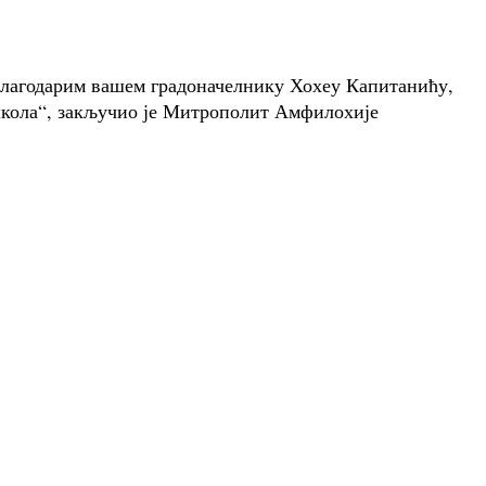
аблагодарим вашем градоначелнику Хохеу Капитанићу,
а школа“, закључио је Митрополит Амфилохије