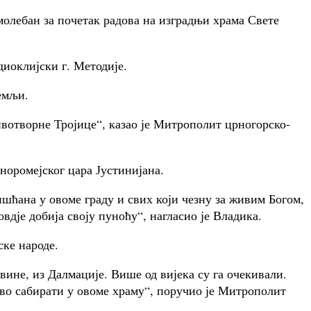
лебан за почетак радова на изградњи храма Свете
иоклијски г. Методије.
емљи.
ивотворне Тројице“, казао је Митрополит црногорско-
норомејског цара Јустинијана.
ишћана у овоме граду и свих који чезну за живим Богом,
овдје добија своју пуноћу“, нагласио је Владика.
ске народе.
ине, из Далмације. Више од вијека су га очекивали.
ство сабирати у овоме храму“, поручио је Митрополит