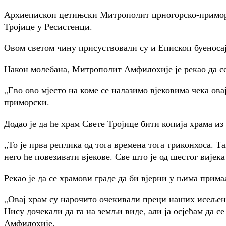
Архиепископ цетињски Митрополит црногорско-приморск
Тројице у Ресистенци.
Овом светом чину присуствовали су и Епископ буеносај
Након молебана, Митрополит Амфилохије је рекао да се
„Ево ово мјесто на коме се налазимо вјековима чека ов
приморски.
Додао је да ће храм Свете Тројице бити копија храма из
„То је прва реплика од тога времена тога триконхоса. Т
него ће повезивати вјекове. Све што је од шестог вијек
Рекао је да се храмови граде да би вјерни у њима прима
„Овај храм су нарочито очекивали преци наших исељени
Нису дочекали да га на земљи виде, али ја осјећам да с
Амфилохије.