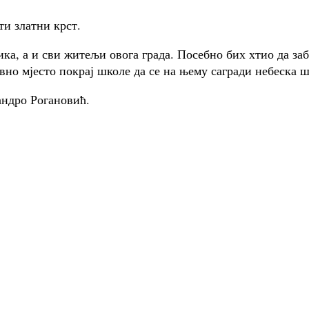
ти златни крст.
ка, а и сви житељи овога града. Посебно бих хтио да з
 дивно мјесто покрај школе да се на њему сагради небеск
андро Рогановић.