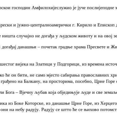
ои господин Амфилохијеслужио је јуче послијеподне мо
рески и јужно-централноамерички г. Кирило и Епископ д
 ништа случајно не догађа у људском животу и на овој з
ај догађај данашњи – почетак градње храма Пресвете и Ж
 шестог вијека на Златици у Подгорици, из времена источ
ако ће он бити, не само мјесто сабирања православних хр
а грађено на Балкану, на просторима, посебно, Црне Горе 
ли Бога – Вјечну љубав која обједињује људе и све земаљ
ка из Боке Которске, из данашње Црне Горе, из Херцегов
е они на небу радују. Радују се штто ће се њихово потом