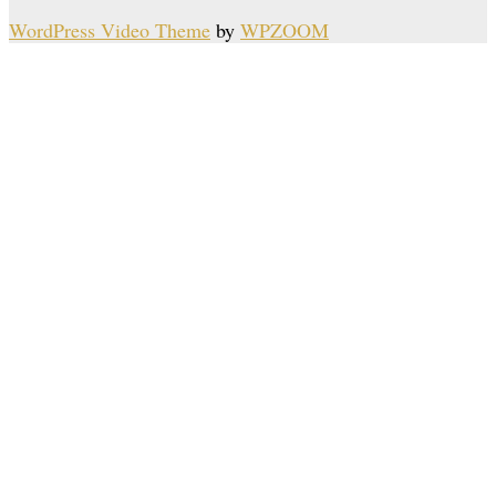
WordPress Video Theme
by
WPZOOM